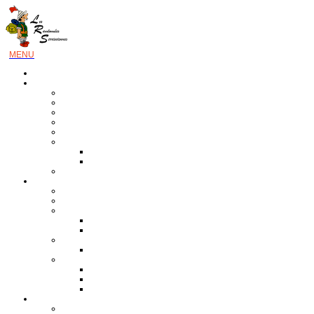
Accueil
Association
Se connecter
Calendrier prévisionnel
Equipe
Tarifs & Adhésion
Réglement intérieur
Docs Tourisme
CGV
Assurances
RGPD
Activités
Activités du club
Fête fin saison
Séjours
Côte de Granit Rose
Raquettes 2027
Week-end
Aisne
Activités passées
Saison 2022-2023
Saison 2023-2024
Saison 2024-2025
Liens
Cartographie