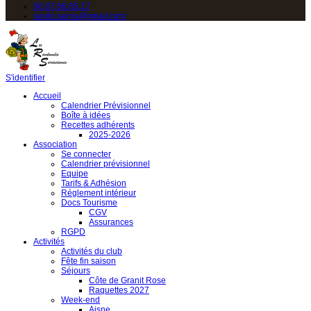
06.87.66.85.17
rando.serris@gmail.com
S'identifier
Accueil
Calendrier Prévisionnel
Boîte à idées
Recettes adhérents
2025-2026
Association
Se connecter
Calendrier prévisionnel
Equipe
Tarifs & Adhésion
Réglement intérieur
Docs Tourisme
CGV
Assurances
RGPD
Activités
Activités du club
Fête fin saison
Séjours
Côte de Granit Rose
Raquettes 2027
Week-end
Aisne